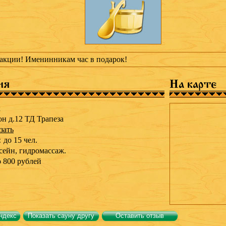
акции! Именинникам час в подарок!
ия
На карте
к
он д.12 ТД Трапеза
зать
:
до 15 чел.
сейн,
гидромассаж.
о 800 рублей
ндекс
Показать сауну другу
Оставить отзыв