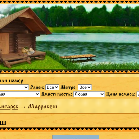
или номер
Район:
Метро:
Вместимость:
Цена номера:
нгарск
→ Марракеш
еш