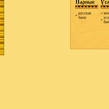
Парные
Ус
русская
ве
баня
ус
ба