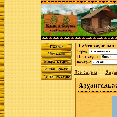
Найти сауну или 
Главная
Город:
Читальня
Цена сауны:
Выбрать город
номера:
Банные новости
Все сауны
→
Арха
Добавить сауну
Архангель