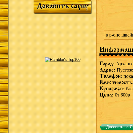
Добавить сауну
в р-оне швей
Информац
Город:
Арханге
Адрес:
Пустозе
Телефон:
пока
Вместимость
Купаемся:
бас
Цена:
0т 600р
+ Добавить на Я