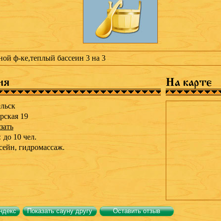
ной ф-ке,теплый бассеин 3 на 3
ия
На карте
льск
рская 19
зать
:
до 10 чел.
сейн,
гидромассаж.
ндекс
Показать сауну другу
Оставить отзыв