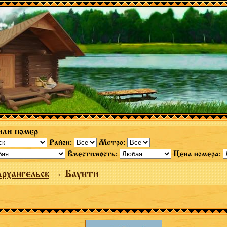
или номер
Район:
Метро:
Вместимость:
Цена номера:
рхангельск
→ Баунти