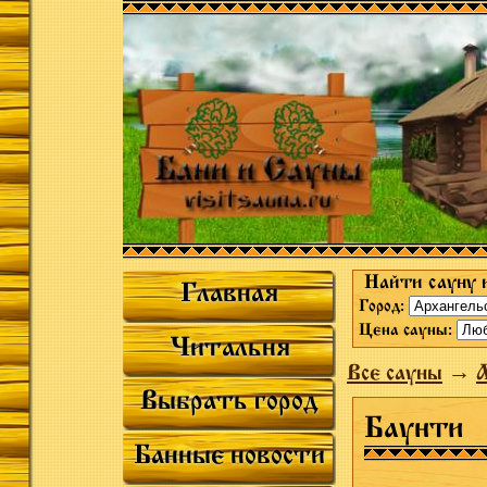
Найти сауну 
Главная
Город:
Цена сауны:
Читальня
Все сауны
→
А
Выбрать город
Баунти
Банные новости