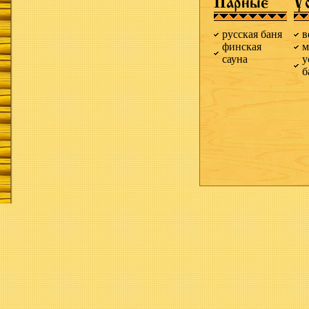
Парные
У
русская баня
в
финская
м
сауна
у
б