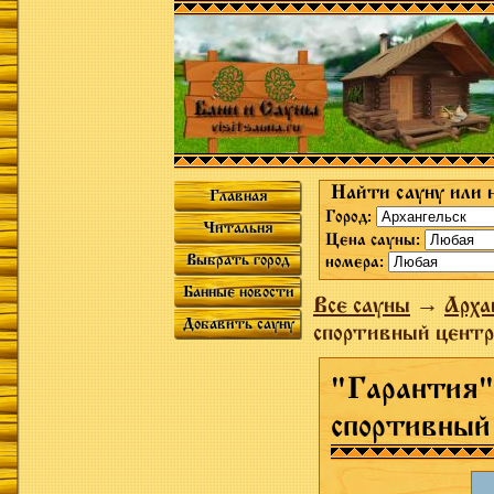
Найти сауну или 
Главная
Город:
Читальня
Цена сауны:
Выбрать город
номера:
Банные новости
Все сауны
→
Арха
Добавить сауну
спортивный центр
"Гарантия"
спортивный