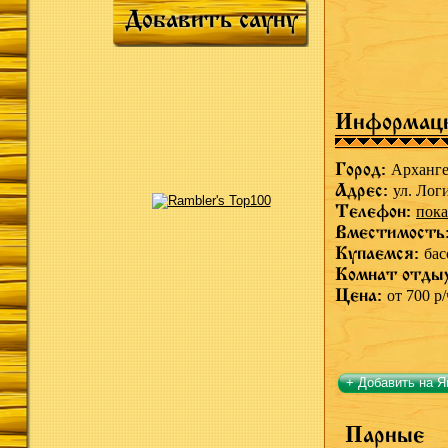
Добавить сауну
Информац
Город:
Арханге
Адрес:
ул. Логи
Телефон:
пока
Вместимость
Купаемся:
бас
Комнат отды
Цена:
от 700 р/
+ Добавить на Я
Парные