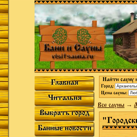
Найти сауну 
Главная
Город:
Цена сауны:
Читальня
Все сауны
→
А
Выбрать город
"Городск
Банные новости