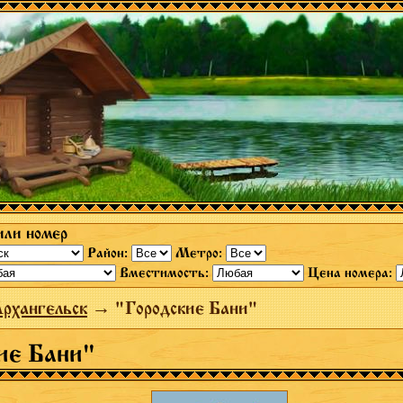
или номер
Район:
Метро:
Вместимость:
Цена номера:
рхангельск
→ "Городские Бани"
ие Бани"