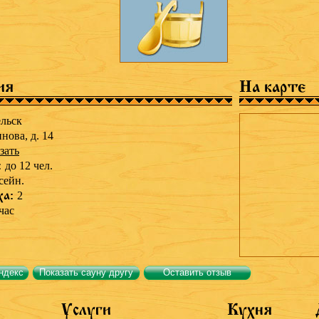
ия
На карте
льск
нова, д. 14
зать
:
до 12 чел.
сейн.
ха:
2
час
ндекс
Показать сауну другу
Оставить отзыв
Услуги
Кухня