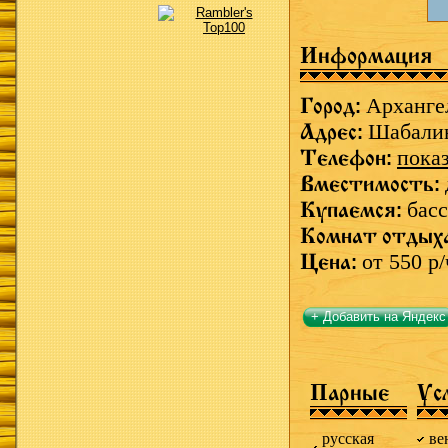
Информация
Город:
Арханге
Адрес:
Шабалин
Телефон:
пока
Вместимость:
Купаемся:
басс
Комнат отдых
Цена:
от 550 р/
+ Добавить на Яндекс
Парные
Ус
русская
ве