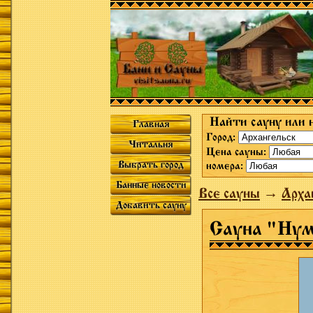
Найти сауну или 
Главная
Город:
Читальня
Цена сауны:
Выбрать город
номера:
Банные новости
Все сауны
→
Арха
Добавить сауну
Сауна "Нум