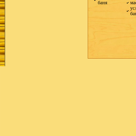
баня
ма
ус
ба