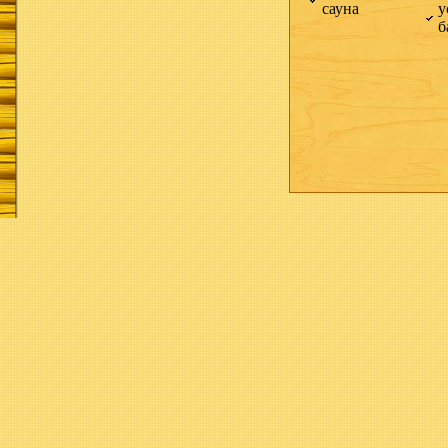
сауна
у
б