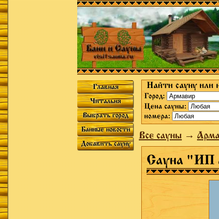
Найти сауну или 
Главная
Город:
Читальня
Цена сауны:
Выбрать город
номера:
Банные новости
Все сауны
→
Арма
Добавить сауну
Сауна "ИП 