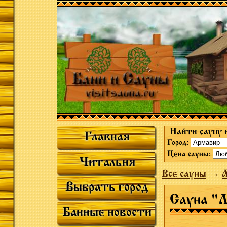
Найти сауну 
Главная
Город:
Цена сауны:
Читальня
Все сауны
→
Выбрать город
Сауна "
Банные новости