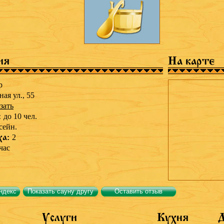
ия
На карте
р
ая ул., 55
зать
:
до 10 чел.
сейн.
ха:
2
час
ндекс
Показать сауну другу
Оставить отзыв
Услуги
Кухня
Д