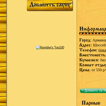
Добавить сауну
Информац
Город:
Армави
Адрес:
Шоссейн
Телефон:
пока
Вместимость
Купаемся:
бас
Комнат отды
Цена:
от 550 р/
+ Добавить на Я
Парные