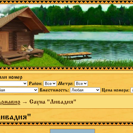
или номер
Район:
Метро:
Вместимость:
Цена номера:
Армавир
→ Сауна "Ливадия"
Ливадия"