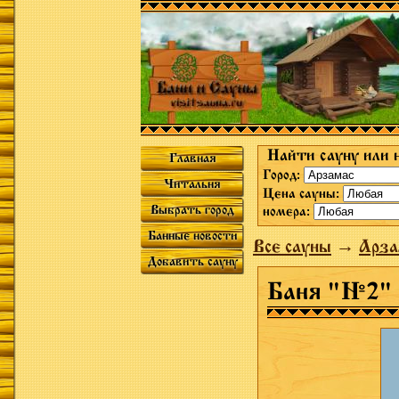
Найти сауну или 
Главная
Город:
Читальня
Цена сауны:
Выбрать город
номера:
Банные новости
Все сауны
→
Арза
Добавить сауну
Баня "№2"