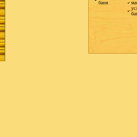
баня
ма
ус
ба