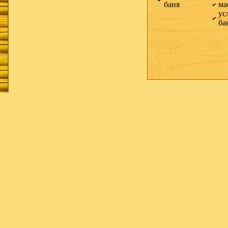
баня
ма
ус
ба