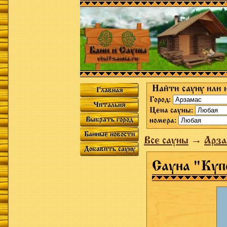
Найти сауну или 
Главная
Город:
Читальня
Цена сауны:
Выбрать город
номера:
Банные новости
Все сауны
→
Арза
Добавить сауну
Сауна "Куп