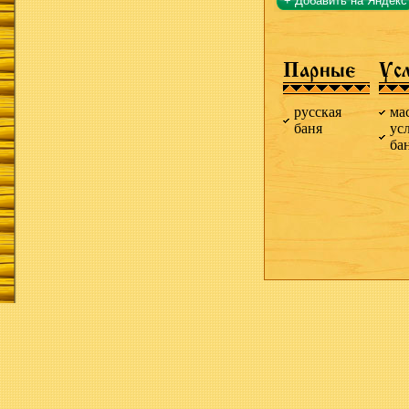
+ Добавить на Яндекс
Парные
Ус
русская
ма
баня
ус
ба