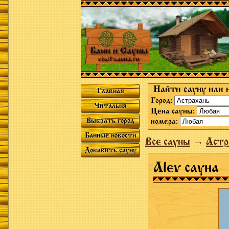
Найти сауну или 
Главная
Город:
Читальня
Цена сауны:
Выбрать город
номера:
Банные новости
Все сауны
→
Астр
Добавить сауну
Alev сауна