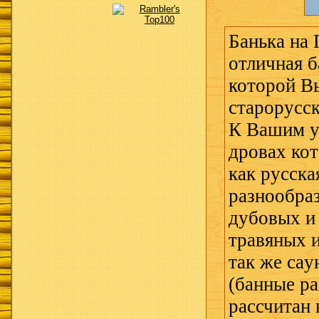
Банька на 
отличная б
которой В
старорусск
К Вашим у
дровах кот
как русска
разнообра
дубовых и
травяных и
так же сaу
(банные ра
рассчитан 