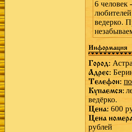
6 человек 
любителей
ведерко. П
незабываем
Информация
Город:
Астр
Адрес:
Берин
Телефон:
по
Купаемся:
л
ведёрко.
Цена:
600 р
Цена номер
рублей