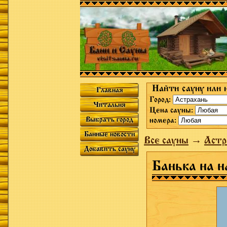
Найти сауну или 
Главная
Город:
Читальня
Цена сауны:
Выбрать город
номера:
Банные новости
Все сауны
→
Астр
Добавить сауну
Банька на н