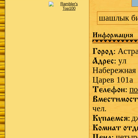
шашлык б
Информация
Город:
Астр
Адрес:
ул
Набережная 
Царев 101а
Телефон:
по
Вместимост
чел.
Купаемся:
д
Комнат отд
Цена:
четыр