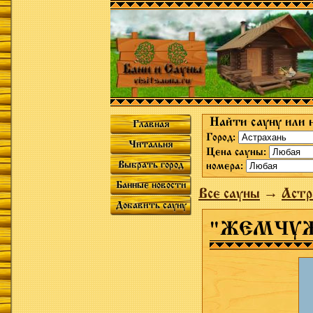
Найти сауну или 
Главная
Город:
Читальня
Цена сауны:
Выбрать город
номера:
Банные новости
Все сауны
→
Астр
Добавить сауну
"ЖЕМЧУ