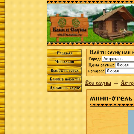
Найти сауну или 
Главная
Город:
Читальня
Цена сауны:
Выбрать город
номера:
Банные новости
Все сауны
→
Астр
Добавить сауну
мини-отель