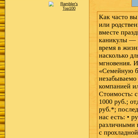
Как часто вы
или родстве
вместе празд
каникулы — 
время в жиз
насколько дл
мгновения. 
«Семейную б
незабываемо
компанией ил
Стоимость: 
1000 руб.; о
руб.*; после
нас есть: • р
различными в
с прохладной