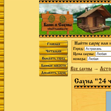
Найти сауну или 
Главная
Город:
Читальня
Цена сауны:
Выбрать город
номера:
Банные новости
Все сауны
→
Астр
Добавить сауну
Сауна "24 