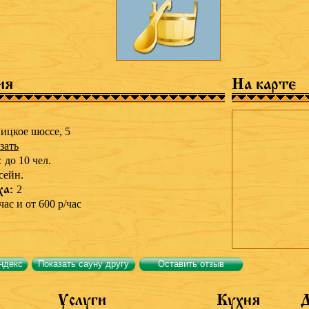
ия
На карте
ицкое шоссе, 5
зать
:
до 10 чел.
сейн.
ха:
2
час и от 600 р/час
ндекс
Показать сауну другу
Оставить отзыв
Услуги
Кухня
Д