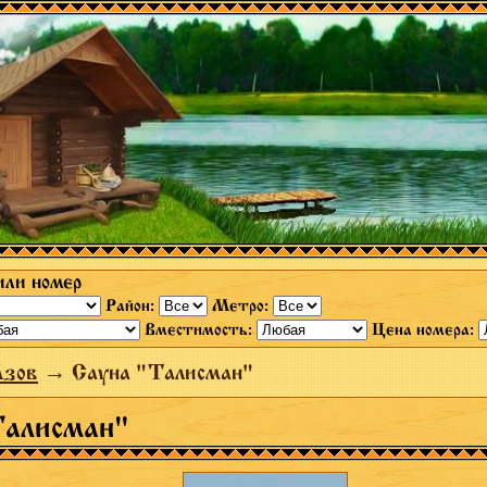
или номер
Район:
Метро:
Вместимость:
Цена номера:
Азов
→ Сауна "Талисман"
Талисман"