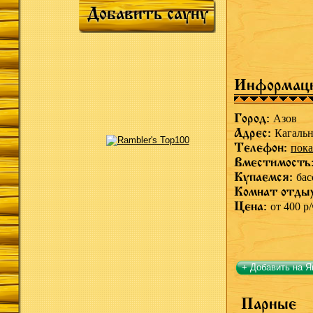
Добавить сауну
Информац
Город:
Азов
Адрес:
Кагальн
Телефон:
пока
Вместимость
Купаемся:
бас
Комнат отды
Цена:
от 400 р/
+ Добавить на Я
Парные