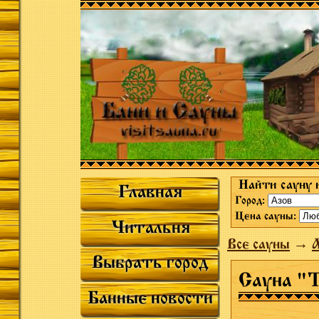
Найти сауну 
Главная
Город:
Цена сауны:
Читальня
Все сауны
→
Выбрать город
Сауна "
Банные новости