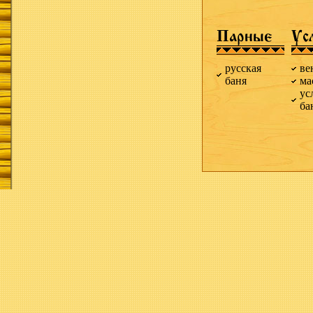
Парные
Ус
русская
ве
баня
ма
ус
ба