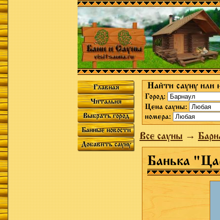
Найти сауну или 
Главная
Город:
Читальня
Цена сауны:
Выбрать город
номера:
Банные новости
Все сауны
→
Барн
Добавить сауну
Банька "Ца