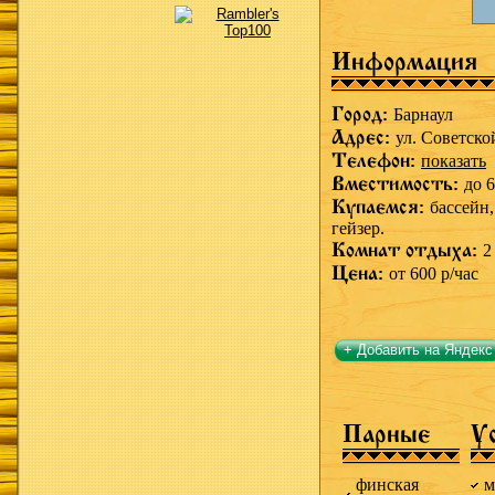
Информация
Город:
Барнаул
Адрес:
ул. Советско
Телефон:
показать
Вместимость:
до 6
Купаемся:
бассейн
гейзер.
Комнат отдыха:
2
Цена:
от 600 р/час
+ Добавить на Яндекс
Парные
У
финская
м