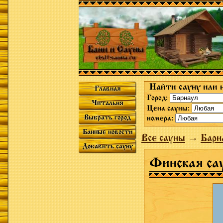
Найти сауну или 
Главная
Город:
Читальня
Цена сауны:
Выбрать город
номера:
Банные новости
Все сауны
→
Барн
Добавить сауну
Финская са