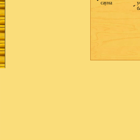
сауна
у
б