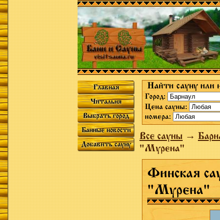
Найти сауну или 
Главная
Город:
Читальня
Цена сауны:
Выбрать город
номера:
Банные новости
Все сауны
→
Барн
Добавить сауну
"Мурена"
Финская сау
"Мурена"