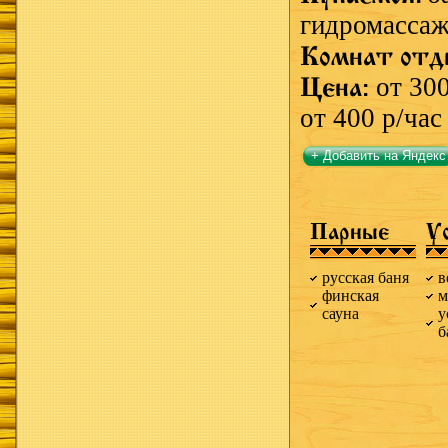
гидромассаж
Комнат отд
Цена:
от 300
от 400 р/час
+ Добавить на Яндекс
Парные
У
русская баня
в
финская
м
сауна
у
б