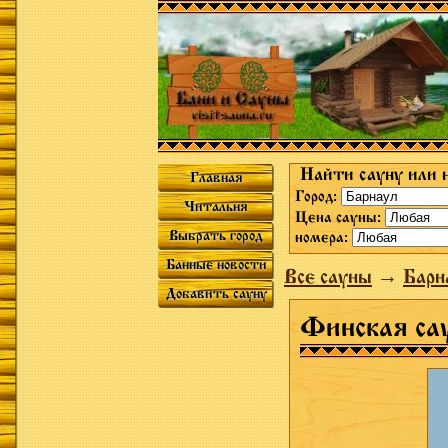
Найти сауну или 
Главная
Город:
Читальня
Цена сауны:
Выбрать город
номера:
Банные новости
Все сауны
→
Барн
Добавить сауну
Финская са