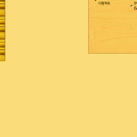
сауна
у
б