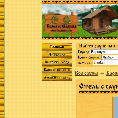
Найти сауну или 
Главная
Город:
Читальня
Цена сауны:
Выбрать город
номера:
Банные новости
Все сауны
→
Барн
Добавить сауну
Отель с сау