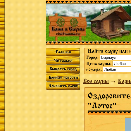
Найти сауну или 
Главная
Город:
Читальня
Цена сауны:
Выбрать город
номера:
Банные новости
Все сауны
→
Барн
Добавить сауну
Оздоровите
"Лотос"