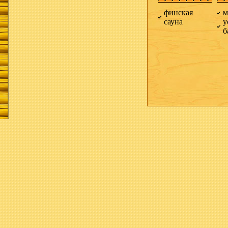
финская
м
сауна
у
б