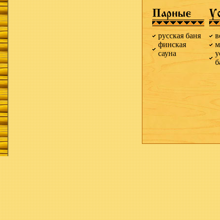
Парные
У
русская баня
в
финская
м
сауна
у
б