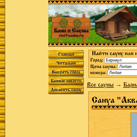
Найти сауну или 
Главная
Город:
Читальня
Цена сауны:
Выбрать город
номера:
Банные новости
Все сауны
→
Барн
Добавить сауну
Сануа "Акв