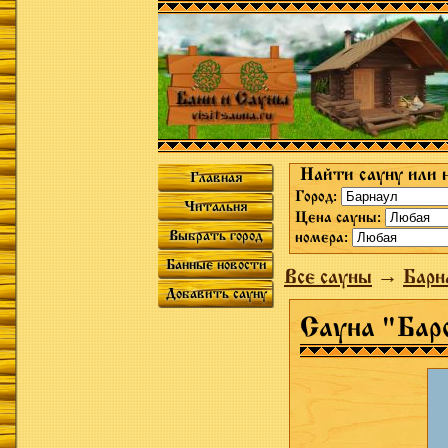
Найти сауну или 
Главная
Город:
Читальня
Цена сауны:
Выбрать город
номера:
Банные новости
Все сауны
→
Барн
Добавить сауну
Сауна "Бар