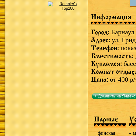
Информация
Город:
Барнаул
Адрес:
ул. Грид
Телефон:
пока
Вместимость:
Купаемся:
басс
Комнат отдых
Цена:
от 400 р/
+ Добавить на Яндекс
Парные
У
финская
м