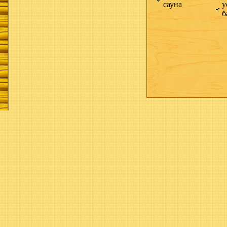
сауна
у
б