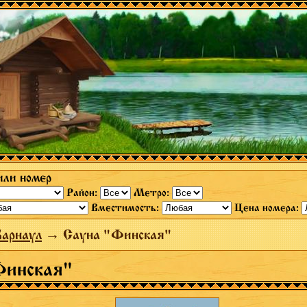
или номер
Район:
Метро:
Вместимость:
Цена номера:
Барнаул
→ Сауна "Финская"
Финская"