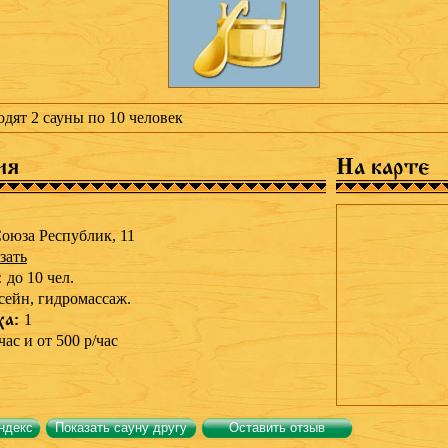
одят 2 сауны по 10 человек
ия
На карте
оюза Республик, 11
зать
:
до 10 чел.
сейн,
гидромассаж.
ха:
1
час и от 500 р/час
ндекс
Показать сауну другу
Оставить отзыв