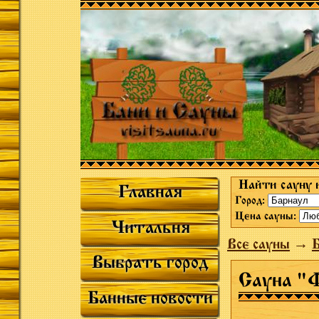
Найти сауну 
Главная
Город:
Цена сауны:
Читальня
Все сауны
→
Выбрать город
Сауна "
Банные новости