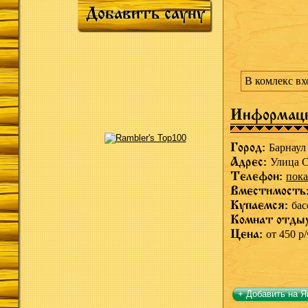
Добавить сауну
В комлекс вх
Информац
Город:
Барнаул
Адрес:
Улица С
Телефон:
пока
Вместимость
Купаемся:
бас
Комнат отды
Цена:
от 450 р/
+ Добавить на Я