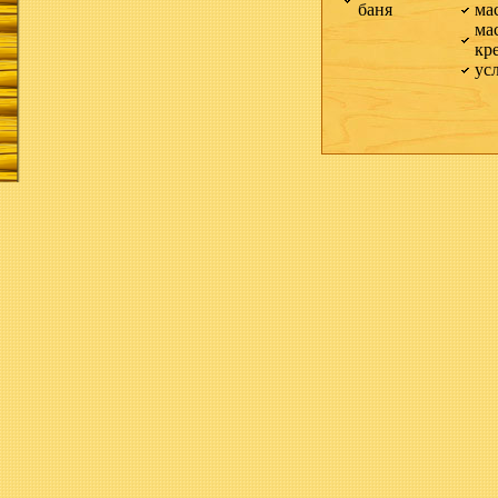
баня
ма
ма
кр
ус