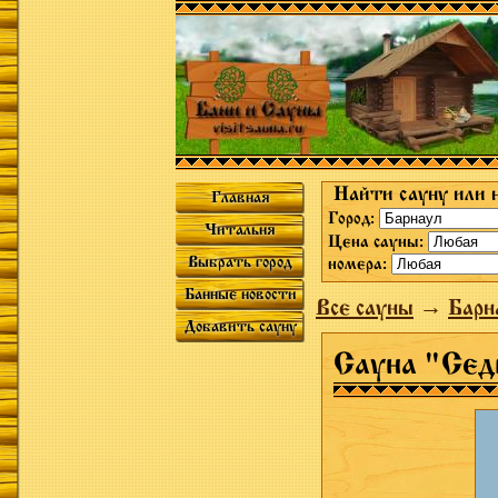
Найти сауну или 
Главная
Город:
Читальня
Цена сауны:
Выбрать город
номера:
Банные новости
Все сауны
→
Барн
Добавить сауну
Сауна "Сед