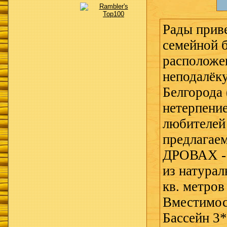
Рады приве
семейной 
расположе
неподалёку
Белгорода 
нетерпени
любителей
предлагае
ДРОВАХ - 
из натурал
кв. метров
Вместимост
Бассейн 3*