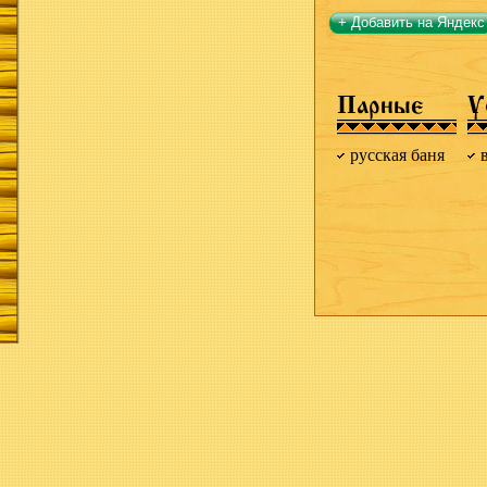
+ Добавить на Яндекс
Парные
У
русская баня