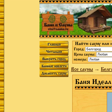
Найти сауну или 
Главная
Город:
Читальня
Цена сауны:
Выбрать город
номера:
Банные новости
Все сауны
→
Белг
Добавить сауну
Баня Идеал