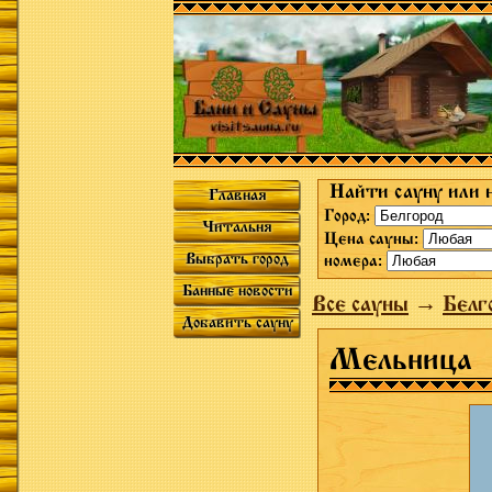
Найти сауну или 
Главная
Город:
Читальня
Цена сауны:
Выбрать город
номера:
Банные новости
Все сауны
→
Белг
Добавить сауну
Мельница