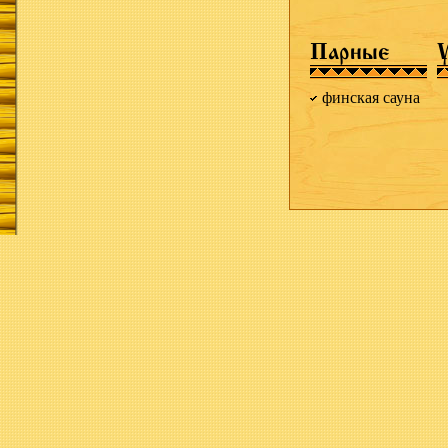
Парные
финская сауна