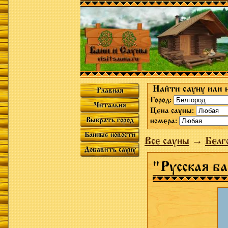
Найти сауну или 
Главная
Город:
Читальня
Цена сауны:
Выбрать город
номера:
Банные новости
Все сауны
→
Белг
Добавить сауну
"Русская ба