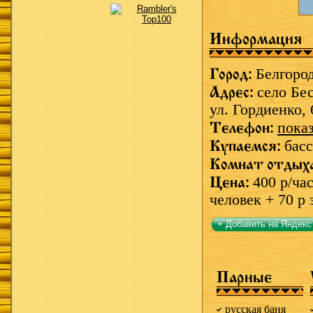
Информация
Город:
Белгоро
Адрес:
село Бе
ул. Гордиенко, 
Телефон:
пока
Купаемся:
басс
Комнат отдых
Цена:
400 р/ча
человек + 70 р 
+ Добавить на Яндекс
Парные
русская баня