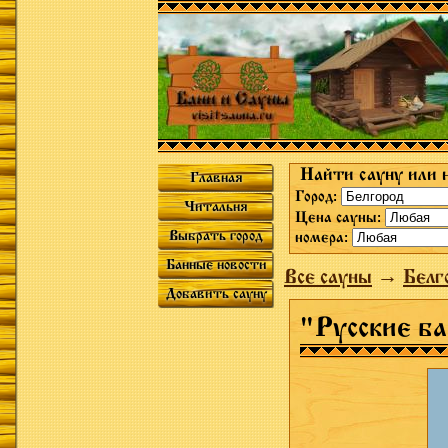
Найти сауну или 
Главная
Город:
Читальня
Цена сауны:
Выбрать город
номера:
Банные новости
Все сауны
→
Белг
Добавить сауну
"Русские ба