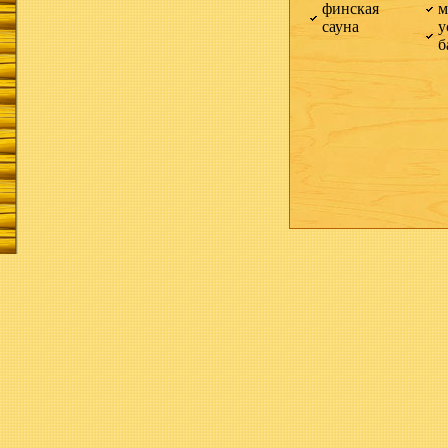
финская
м
сауна
у
б