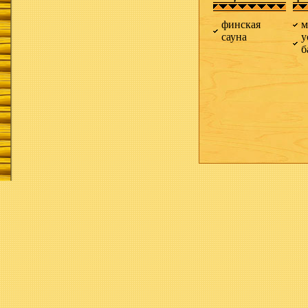
финская
м
сауна
у
б