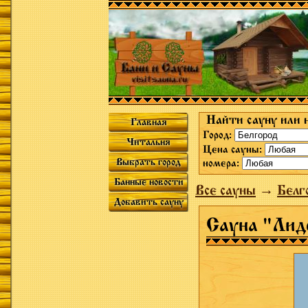
Найти сауну или 
Главная
Город:
Читальня
Цена сауны:
Выбрать город
номера:
Банные новости
Все сауны
→
Белг
Добавить сауну
Сауна "Лид