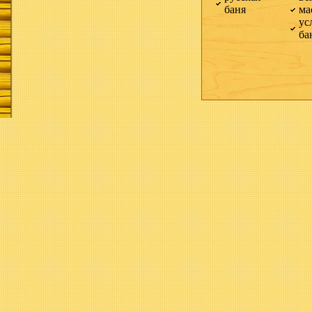
баня
ма
ус
ба