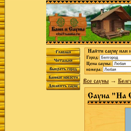
Найти сауну или 
Главная
Город:
Читальня
Цена сауны:
Выбрать город
номера:
Банные новости
Все сауны
→
Белг
Добавить сауну
Сауна "На 