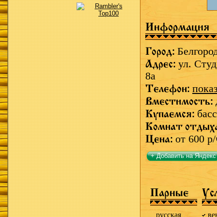
Информация
Город:
Белгоро
Адрес:
ул. Студ
8а
Телефон:
пока
Вместимость:
Купаемся:
басс
Комнат отдых
Цена:
от 600 р/
+ Добавить на Яндекс
Парные
Ус
русская
ве