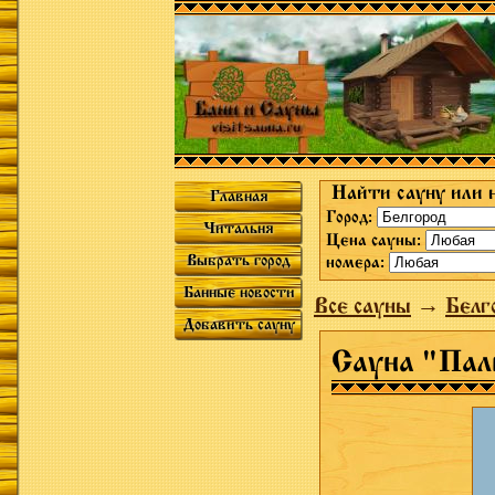
Найти сауну или 
Главная
Город:
Читальня
Цена сауны:
Выбрать город
номера:
Банные новости
Все сауны
→
Белг
Добавить сауну
Сауна "Пал