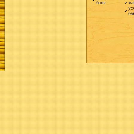
баня
ма
ус
ба