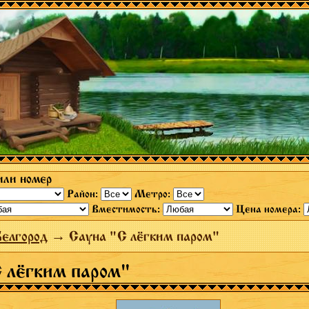
или номер
Район:
Метро:
Вместимость:
Цена номера:
елгород
→ Сауна "С лёгким паром"
 лёгким паром"