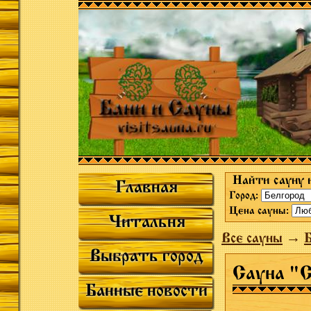
Найти сауну 
Главная
Город:
Цена сауны:
Читальня
Все сауны
→
Б
Выбрать город
Сауна "С
Банные новости