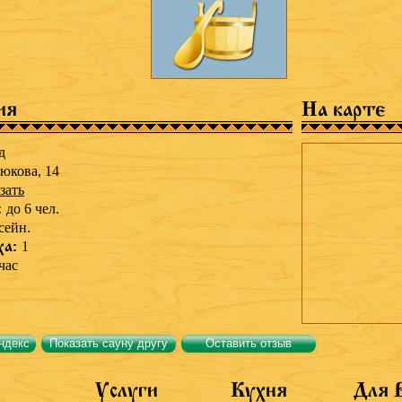
ия
На карте
д
тюкова, 14
зать
:
до 6 чел.
сейн.
ха:
1
час
ндекс
Показать сауну другу
Оставить отзыв
Услуги
Кухня
Для 