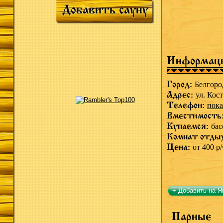
Добавить сауну
Информац
Город:
Белгоро
Адрес:
ул. Кос
Телефон:
пока
Вместимость
Купаемся:
бас
Комнат отды
Цена:
от 400 р/
+ Добавить на Я
Парные