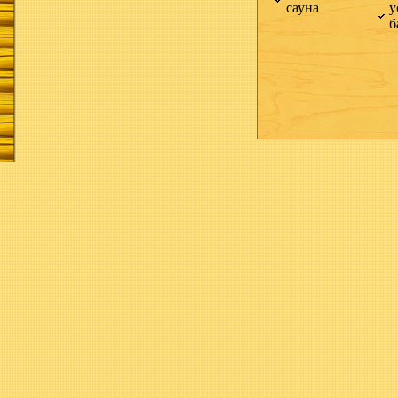
сауна
у
б