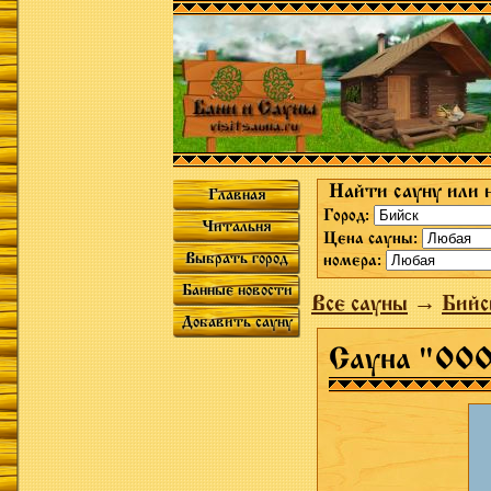
Найти сауну или 
Главная
Город:
Читальня
Цена сауны:
Выбрать город
номера:
Банные новости
Все сауны
→
Бийс
Добавить сауну
Сауна "ОО