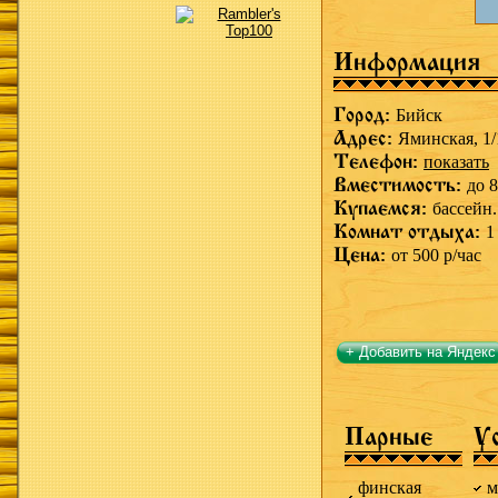
Информация
Город:
Бийск
Адрес:
Яминская, 1/
Телефон:
показать
Вместимость:
до 8
Купаемся:
бассейн.
Комнат отдыха:
1
Цена:
от 500 р/час
+ Добавить на Яндекс
Парные
У
финская
м