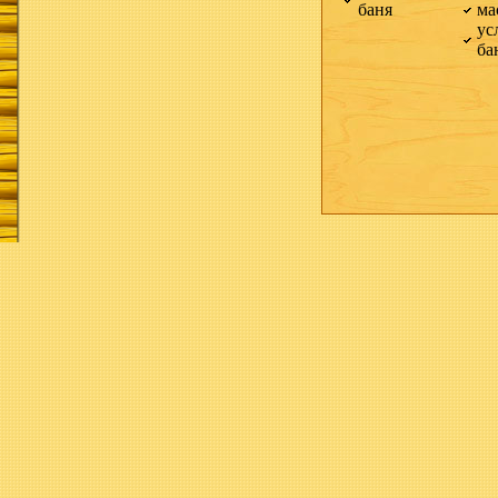
баня
ма
ус
ба