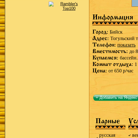
Информация
Город:
Бийск
Адрес:
Тогульский т
Телефон:
показать
Вместимость:
до 8
Купаемся:
бассейн.
Комнат отдыха:
1
Цена:
от 650 р/час
+ Добавить на Яндекс
Парные
Ус
русская
ве