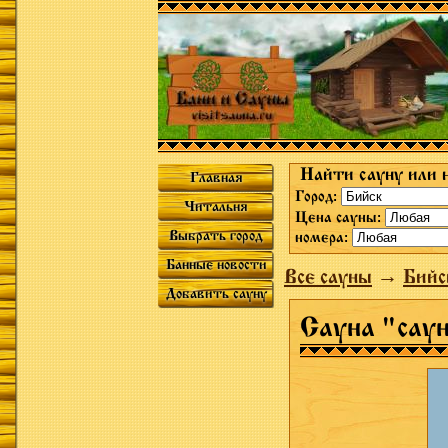
Найти сауну или 
Главная
Город:
Читальня
Цена сауны:
Выбрать город
номера:
Банные новости
Все сауны
→
Бийс
Добавить сауну
Сауна "сау