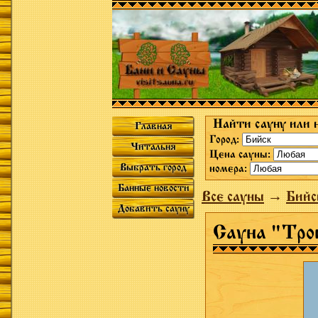
Найти сауну или 
Главная
Город:
Читальня
Цена сауны:
Выбрать город
номера:
Банные новости
Все сауны
→
Бийс
Добавить сауну
Сауна "Тро