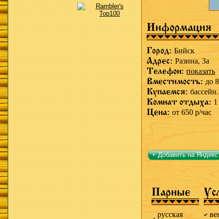
Информация
Город:
Бийск
Адрес:
Разина, 3а
Телефон:
показать
Вместимость:
до 8
Купаемся:
бассейн.
Комнат отдыха:
1
Цена:
от 650 р/час
+ Добавить на Яндекс
Парные
Ус
русская
ве