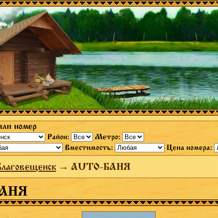
или номер
Район:
Метро:
Вместимость:
Цена номера:
Благовещенск
→ AUTO-БАНЯ
БАНЯ