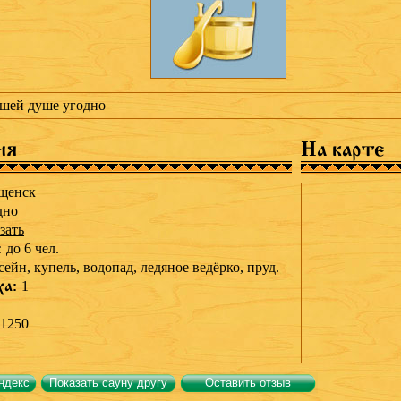
ашей душе угодно
ия
На карте
щенск
дно
зать
:
до 6 чел.
сейн,
купель,
водопад,
ледяное ведёрко,
пруд.
ха:
1
1250
ндекс
Показать сауну другу
Оставить отзыв