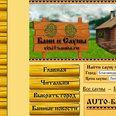
Найти сауну 
Главная
Город:
Цена сауны:
Читальня
Все сауны
→
Выбрать город
AUTO-
Банные новости