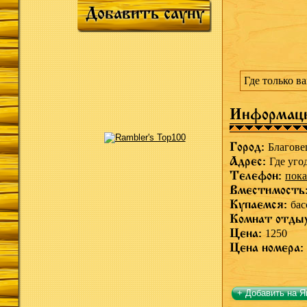
Добавить сауну
Где только в
Информац
Город:
Благове
Адрес:
Где уго
Телефон:
пока
Вместимость
Купаемся:
бас
Комнат отды
Цена:
1250
Цена номера:
+ Добавить на Я