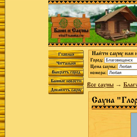
Найти сауну или 
Главная
Город:
Читальня
Цена сауны:
Выбрать город
номера:
Банные новости
Все сауны
→
Благ
Добавить сауну
Сауна "Гло