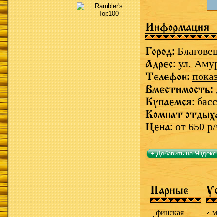
Информация
Город:
Благове
Адрес:
ул. Аму
Телефон:
пока
Вместимость:
Купаемся:
басс
Комнат отдых
Цена:
от 650 р/
+ Добавить на Яндекс
Парные
У
финская
м