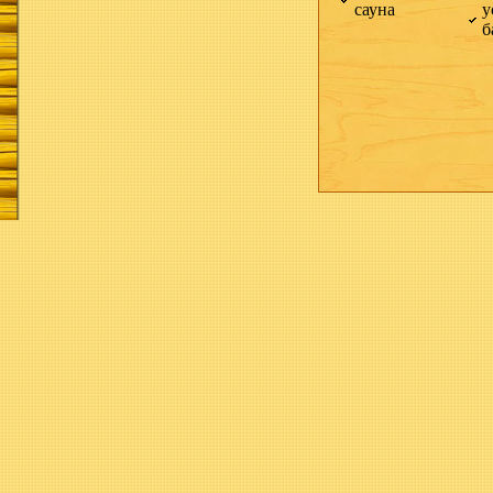
сауна
у
б