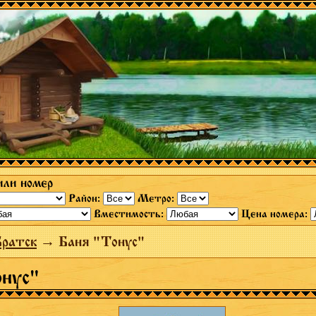
или номер
Район:
Метро:
Вместимость:
Цена номера:
Братск
→ Баня "Тонус"
онус"