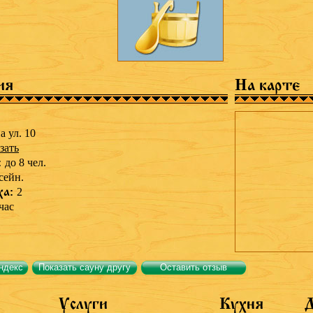
ия
На карте
а ул. 10
зать
:
до 8 чел.
сейн.
ха:
2
час
ндекс
Показать сауну другу
Оставить отзыв
Услуги
Кухня
Д