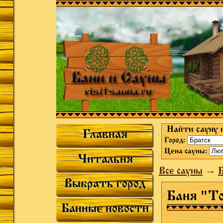
Найти сауну 
Главная
Город:
Цена сауны:
Читальня
Все сауны
→
Выбрать город
Баня "Т
Банные новости