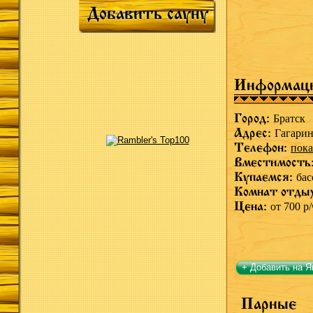
Добавить сауну
Информац
Город:
Братск
Адрес:
Гагарин
Телефон:
пока
Вместимость
Купаемся:
бас
Комнат отды
Цена:
от 700 р/
+ Добавить на Я
Парные