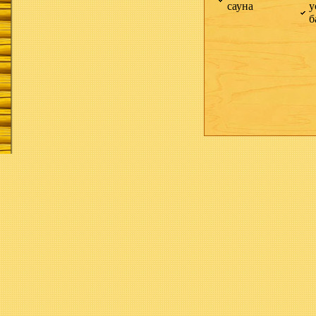
сауна
у
б