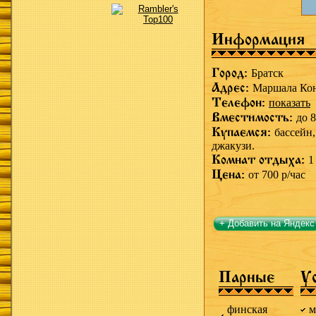
Информация
Город:
Братск
Адрес:
Маршала Кон
Телефон:
показать
Вместимость:
до 8
Купаемся:
бассейн
джакузи.
Комнат отдыха:
1
Цена:
от 700 р/час
+ Добавить на Яндекс
Парные
У
финская
м