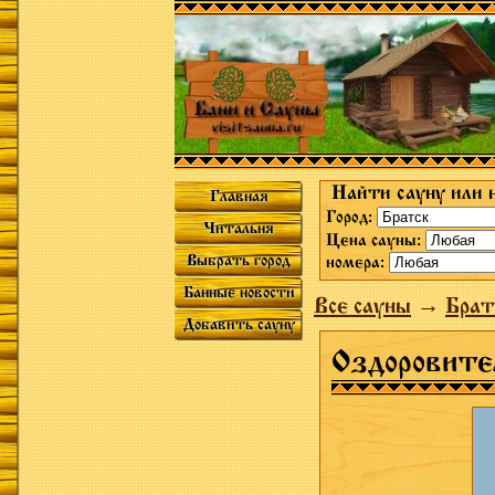
Найти сауну или 
Главная
Город:
Читальня
Цена сауны:
Выбрать город
номера:
Банные новости
Все сауны
→
Брат
Добавить сауну
Оздоровите