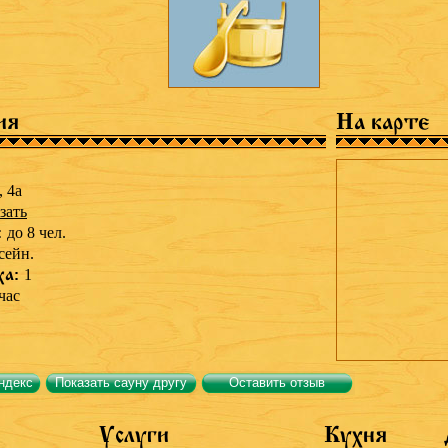
ия
На карте
, 4а
зать
:
до 8 чел.
сейн.
ха:
1
час
ндекс
Показать сауну другу
Оставить отзыв
Услуги
Кухня