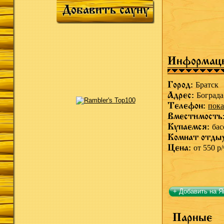
Добавить сауну
Информац
Город:
Братск
Адрес:
Бограда
Телефон:
пока
Вместимость
Купаемся:
бас
Комнат отды
Цена:
от 550 р/
+ Добавить на Я
Парные