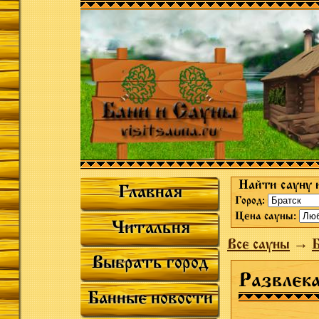
Найти сауну 
Главная
Город:
Цена сауны:
Читальня
Все сауны
→
Выбрать город
Развлек
Банные новости