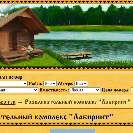
или номер
Район:
Метро:
Вместимость:
Цена номера:
Братск
→ Развлекательный комплекс "Лабиринт"
ательный комплекс "Лабиринт"