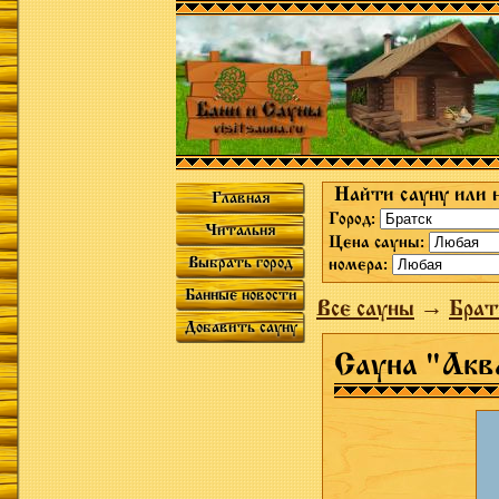
Найти сауну или 
Главная
Город:
Читальня
Цена сауны:
Выбрать город
номера:
Банные новости
Все сауны
→
Брат
Добавить сауну
Сауна "Акв