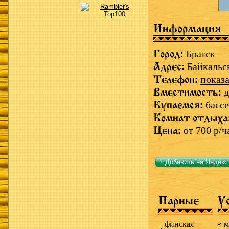
Информация
Город:
Братск
Адрес:
Байкальс
Телефон:
показа
Вместимость:
д
Купаемся:
бассе
Комнат отдыха
Цена:
от 700 р/ч
+ Добавить на Яндекс
Парные
У
финская
м