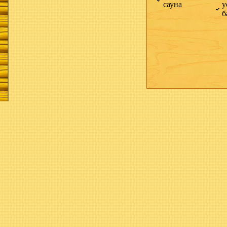
сауна
у
б