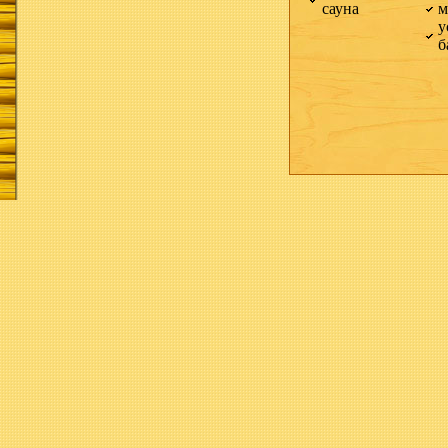
сауна
м
у
б