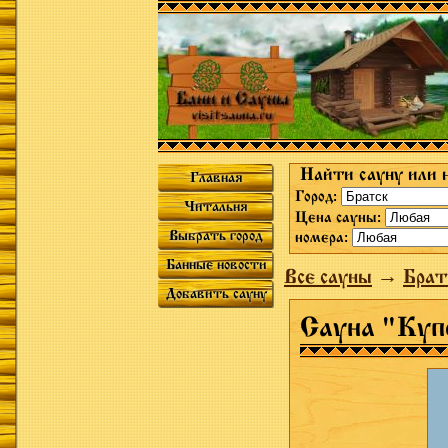
Найти сауну или 
Главная
Город:
Читальня
Цена сауны:
Выбрать город
номера:
Банные новости
Все сауны
→
Брат
Добавить сауну
Сауна "Куп