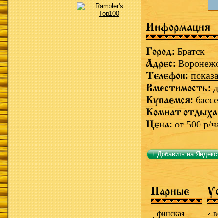
Информация
Город:
Братск
Адрес:
Воронежс
Телефон:
показа
Вместимость:
д
Купаемся:
бассе
Комнат отдыха
Цена:
от 500 р/ч
+ Добавить на Яндекс
Парные
У
финская
в