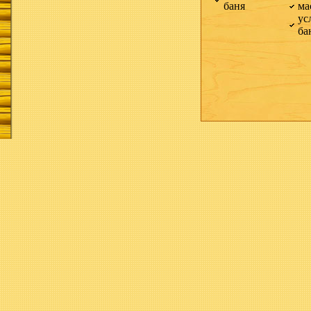
баня
ма
ус
ба