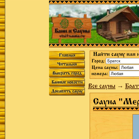
Найти сауну или 
Главная
Город:
Читальня
Цена сауны:
Выбрать город
номера:
Банные новости
Все сауны
→
Брат
Добавить сауну
Сауна "Ме