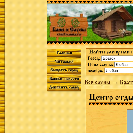
Найти сауну или 
Главная
Город:
Читальня
Цена сауны:
Выбрать город
номера:
Банные новости
Все сауны
→
Брат
Добавить сауну
Центр отды