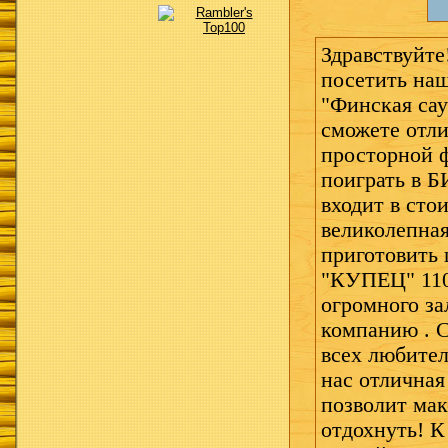
Здравствуйте
посетить на
"Финская сау
сможете отли
просторной 
поиграть в Б
входит в стои
великолепна
приготовить
"КУПЕЦ" 110
огромного з
компанию . С
всех любител
нас отличная
позволит мак
отдохнуть! К