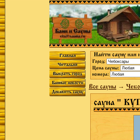
Найти сауну или 
Главная
Город:
Читальня
Цена сауны:
Выбрать город
номера:
Банные новости
Все сауны
→
Чебо
Добавить сауну
сауна " КУ