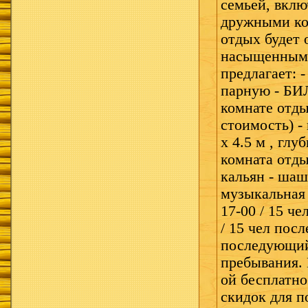
семьей, вклю
дружными ко
отдых будет 
насыщенным
предлагает: 
парную - БИ
комнате отды
стоимость) -
x 4.5 м , глу
комната отды
кальян - шаш
музыкальная 
17-00 / 15 че
/ 15 чел пос
последующий 
пребывания. 
ой бесплатно
скидок для п