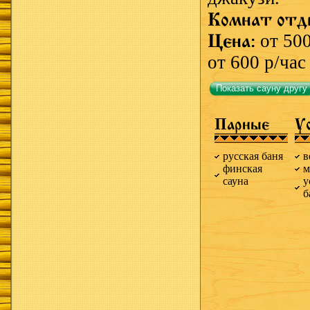
Комнат отд
Цена:
от 500
от 600 р/час
Показать сауну другу
Парные
У
русская баня
в
финская
м
сауна
у
б