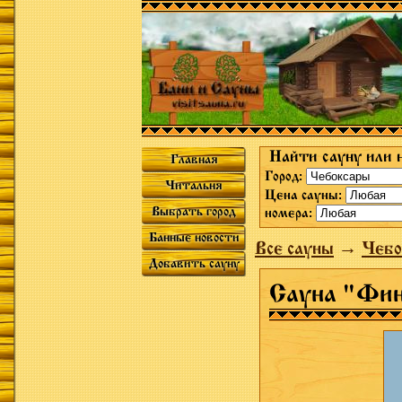
Найти сауну или 
Главная
Город:
Читальня
Цена сауны:
Выбрать город
номера:
Банные новости
Все сауны
→
Чебо
Добавить сауну
Сауна "Фи