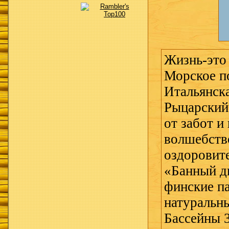
Жизнь-это 
Морское п
Итальянска
Рыцарский 
от забот и
волшебство
оздоровит
«Банный д
финские п
натуральны
Бассейны 3