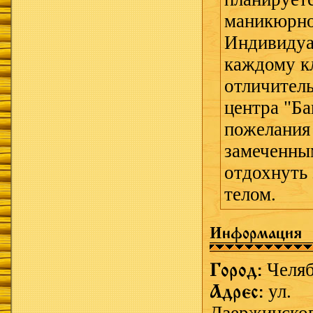
маникюрно
Индивидуа
каждому к
отличител
центра "Б
пожелания 
замеченны
отдохнуть
телом.
Информация
Город:
Челя
Адрес:
ул.