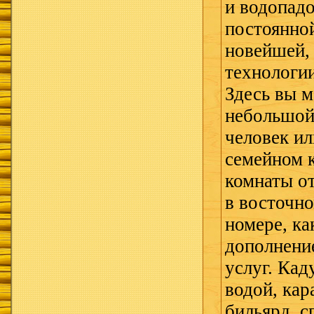
и водопадо
постоянно
новейшей,
технологии
Здесь вы 
небольшой
человек ил
семейном к
комнаты о
в восточно
номере, ка
дополнени
услуг. Кад
водой, кар
бильярд, с