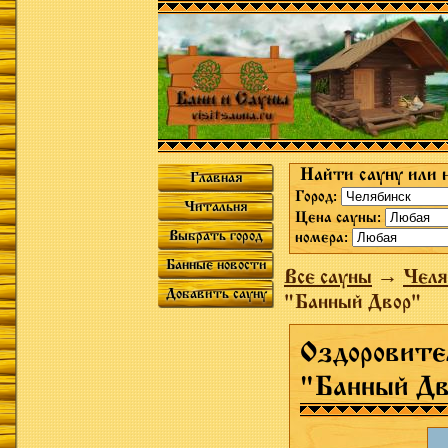
Найти сауну или 
Главная
Город:
Читальня
Цена сауны:
Выбрать город
номера:
Банные новости
Все сауны
→
Челя
Добавить сауну
"Банный Двор"
Оздоровите
"Банный Дв