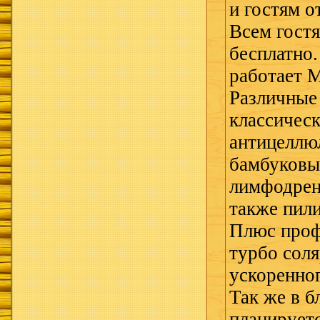
и гостям о
Всем гостя
бесплатно.
работает 
Различные
классичес
антицеллю
бамбуковы
лимфодрен
также пили
Плюс проф
турбо сол
ускоренног
Так же в 
планирует