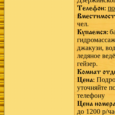
Дзержинског
Телефон:
по
Вместимост
чел.
Купаемся:
б
гидромассаж
джакузи,
во
ледяное ведё
гейзер.
Комнат отд
Цена:
Подро
уточняйте п
телефону
Цена номер
до 1200 р/ча