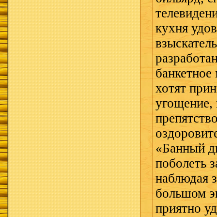
телевидени
кухня удо
взыскатель
разработа
банкетное 
хотят прин
угощение,
препятство
оздоровит
«Банный д
поболеть 
наблюдая з
большом э
приятно у