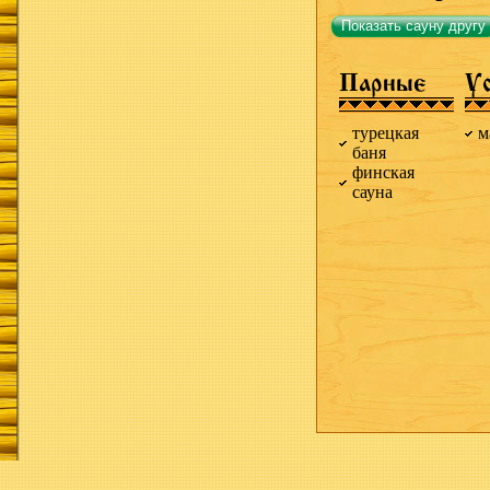
Показать сауну другу
Парные
У
турецкая
м
баня
финская
сауна