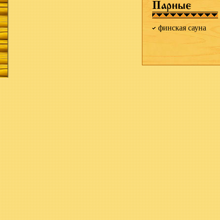
Парные
финская сауна