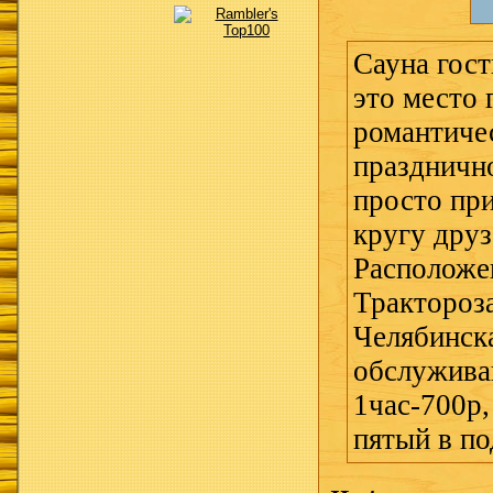
Сауна гос
это место 
романтичес
праздничн
просто при
кругу дру
Расположе
Трактороз
Челябинск
обслужива
1час-700р,
пятый в по