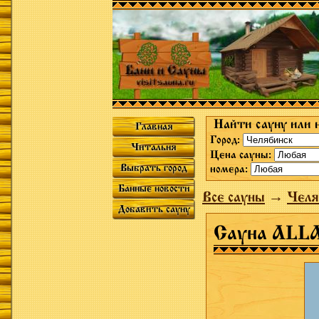
Найти сауну или 
Главная
Город:
Читальня
Цена сауны:
Выбрать город
номера:
Банные новости
Все сауны
→
Челя
Добавить сауну
Сауна ALL